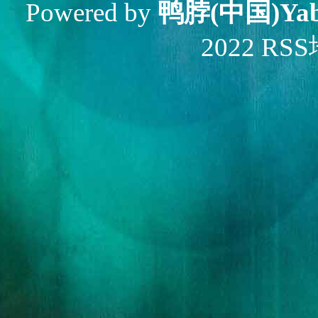
Powered by
鸭脖(中国)Ya
2022
RS