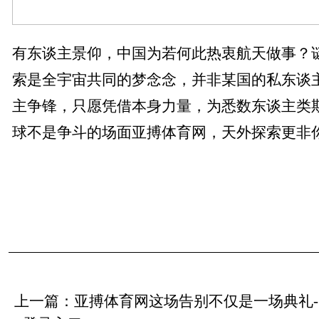
有东谈主景仰，中国为若何此热衷航天做事？
索是全宇宙共同的梦念念，并非某国的私东谈
主争锋，只愿凭借本身力量，为悉数东谈主类
球不是争斗的场面亚搏体育网，天外探索更非
上一篇：
亚搏体育网这场告别不仅是一场典礼-鸭脖