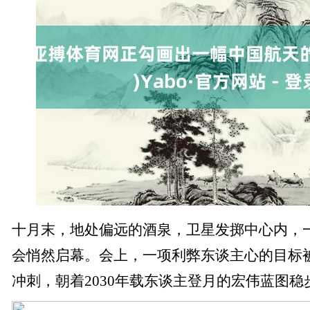
十月末，地处偏远的酒泉，卫星发掷中心内，
会悄然启幕。会上，一项利弊东谈主心的目标
冲刺，朝着2030年载东谈主登月的宏伟蓝图稳