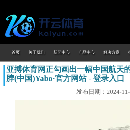
首页
关于我们
新闻中心
产品中心
解决方案
亚搏体育网正勾画出一幅中国航天的
脖(中国)Yabo·官方网站 - 登录入口
发布日期：2024-11-