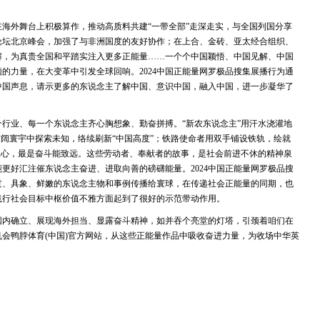
国在海外舞台上积极算作，推动高质料共建“一带全部”走深走实，与全国列国分享
论坛北京峰会，加强了与非洲国度的友好协作；在上合、金砖、亚太经合组织、
解，为真贵全国和平踏实注入更多正能量……一个个中国颖悟、中国见解、中国
的力量，在大变革中引发全球回响。2024中国正能量网罗极品搜集展播行为通
中国声息，请示更多的东说念主了解中国、意识中国，融入中国，进一步凝华了
一个行业、每一个东说念主齐心胸想象、勤奋拼搏。“新农东说念主”用汗水浇灌地
广阔寰宇中探索未知，络续刷新“中国高度”；铁路使命者用双手铺设铁轨，绘就
主心，最是奋斗能致远。这些劳动者、奉献者的故事，是社会前进不休的精神泉
更好汇注催东说念主奋进、进取向善的磅礴能量。2024中国正能量网罗极品搜
过、具象、鲜嫩的东说念主物和事例传播给寰球，在传递社会正能量的同期，也
践行社会目标中枢价值不雅方面起到了很好的示范带动作用。
焦国内确立、展现海外担当、显露奋斗精神，如并吞个亮堂的灯塔，引颈着咱们在
会鸭脖体育(中国)官方网站，从这些正能量作品中吸收奋进力量，为收场中华英