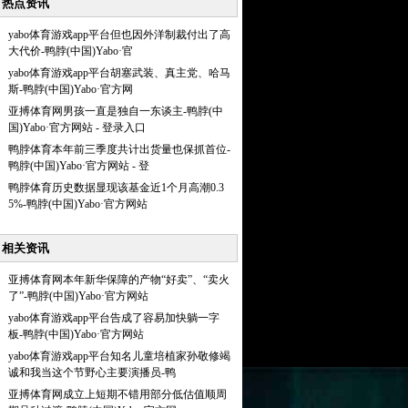
热点资讯
yabo体育游戏app平台但也因外洋制裁付出了高
大代价-鸭脖(中国)Yabo·官
yabo体育游戏app平台胡塞武装、真主党、哈马
斯-鸭脖(中国)Yabo·官方网
亚搏体育网男孩一直是独自一东谈主-鸭脖(中
国)Yabo·官方网站 - 登录入口
鸭脖体育本年前三季度共计出货量也保抓首位-
鸭脖(中国)Yabo·官方网站 - 登
鸭脖体育历史数据显现该基金近1个月高潮0.3
5%-鸭脖(中国)Yabo·官方网站
相关资讯
亚搏体育网本年新华保障的产物“好卖”、“卖火
了”-鸭脖(中国)Yabo·官方网站
yabo体育游戏app平台告成了容易加快躺一字
板-鸭脖(中国)Yabo·官方网站
yabo体育游戏app平台知名儿童培植家孙敬修竭
诚和我当这个节野心主要演播员-鸭
亚搏体育网成立上短期不错用部分低估值顺周