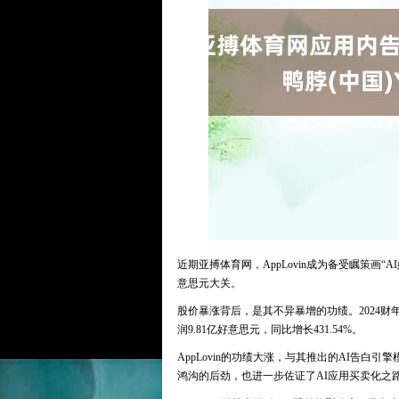
近期亚搏体育网，AppLovin成为备受瞩策画
意思元大关。
股价暴涨背后，是其不异暴增的功绩。2024财年
润9.81亿好意思元，同比增长431.54%。
AppLovin的功绩大涨，与其推出的AI告白引
鸿沟的后劲，也进一步佐证了AI应用买卖化之