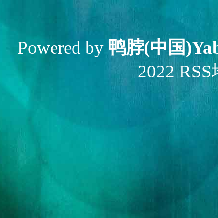
Powered by
鸭脖(中国)Ya
2022
RS