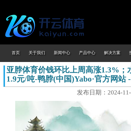
首页
关于我们
新闻中心
产品中心
解决方案
亚脖体育价钱环比上周高涨1.3%；
1.9元/吨-鸭脖(中国)Yabo·官方网站
发布日期：2024-11-