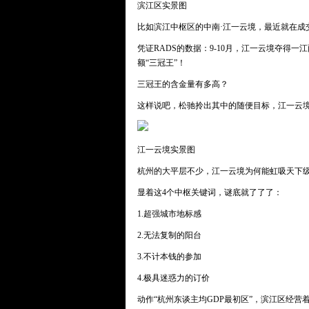
滨江区实景图
比如滨江中枢区的中南·江一云境，最近就在成
凭证RADS的数据：9-10月，江一云境夺得一
额“三冠王”！
三冠王的含金量有多高？
这样说吧，松驰拎出其中的随便目标，江一云
江一云境实景图
杭州的大平层不少，江一云境为何能虹吸天下级
显着这4个中枢关键词，谜底就了了了：
1.超强城市地标感
2.无法复制的阳台
3.不计本钱的参加
4.极具迷惑力的订价
动作“杭州东谈主均GDP最初区”，滨江区经