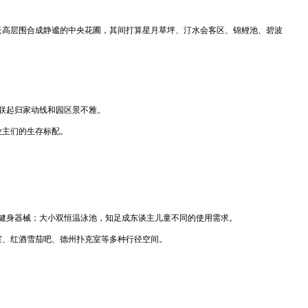
云高层围合成静谧的中央花圃，其间打算星月草坪、汀水会客区、锦鲤池、碧波
。
串联起归家动线和园区景不雅。
业主们的生存标配。
进口健身器械；大小双恒温泳池，知足成东谈主儿童不同的使用需求。
室、红酒雪茄吧、德州扑克室等多种行径空间。