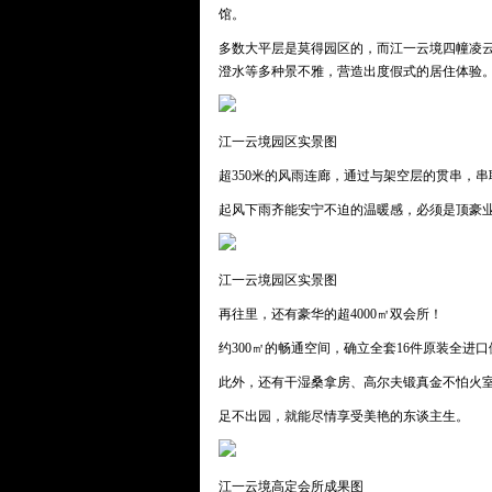
馆。
多数大平层是莫得园区的，而江一云境四幢凌
澄水等多种景不雅，营造出度假式的居住体验
江一云境园区实景图
超350米的风雨连廊，通过与架空层的贯串，
起风下雨齐能安宁不迫的温暖感，必须是顶豪
江一云境园区实景图
再往里，还有豪华的超4000㎡双会所！
约300㎡的畅通空间，确立全套16件原装全
此外，还有干湿桑拿房、高尔夫锻真金不怕火
足不出园，就能尽情享受美艳的东谈主生。
江一云境高定会所成果图