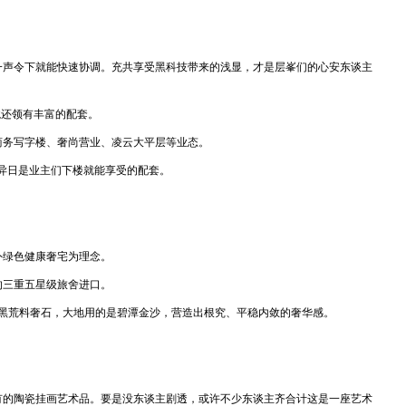
一声令下就能快速协调。充共享受黑科技带来的浅显，才是层峯们的心安东谈主
境还领有丰富的配套。
商务写字楼、奢尚营业、凌云大平层等业态。
中，异日是业主们下楼就能享受的配套。
外绿色健康奢宅为理念。
的三重五星级旅舍进口。
的黑荒料奢石，大地用的是碧潭金沙，营造出根究、平稳内敛的奢华感。
有的陶瓷挂画艺术品。要是没东谈主剧透，或许不少东谈主齐合计这是一座艺术